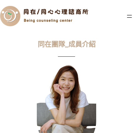
跳
至
主
要
內
容
同在團隊_成員介紹