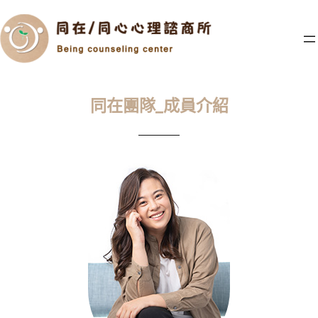
跳
至
主
要
內
容
同在團隊_成員介紹